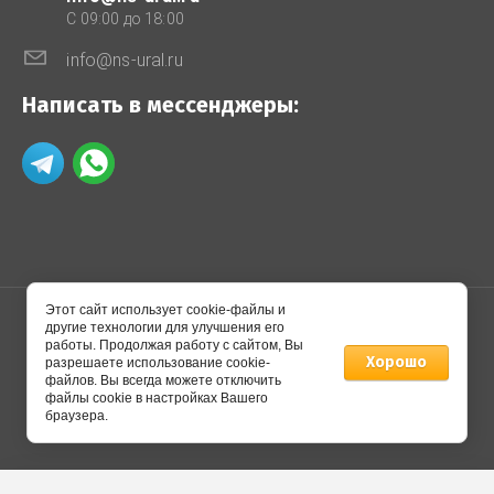
C 09:00 до 18:00
info@ns-ural.ru
Написать в мессенджеры:
Этот сайт использует cookie-файлы и
другие технологии для улучшения его
работы. Продолжая работу с сайтом, Вы
© 2014 - 2026 Производственное предприятие
Хорошо
разрешаете использование cookie-
"НОВОСТАР"
файлов. Вы всегда можете отключить
файлы cookie в настройках Вашего
браузера.
Создание,
разработка сайта
— студия Мегагрупп.ру.