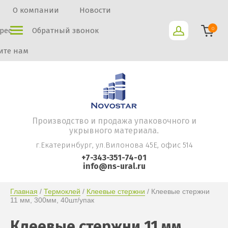
О компании
Новости
0
рес
Обратный звонок
те нам
Производство и продажа упаковочного и
укрывного материала.
г.Екатеринбург, ул.Вилонова 45Е, офис 514
+7-343-351-74-01
info@ns-ural.ru
Главная
 / 
Термоклей
 / 
Клеевые стержни
 / Клеевые стержни 
11 мм, 300мм, 40шт/упак
Клеевые стержни 11 мм,