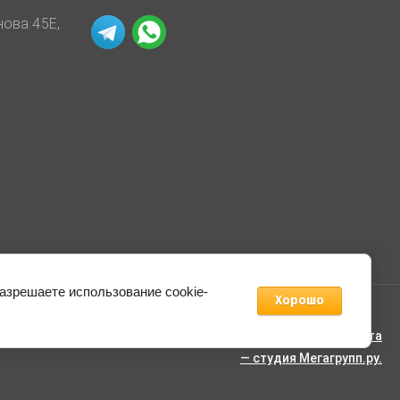
нова 45Е,
разрешаете использование cookie-
Хорошо
Создание,
разработка сайта
— студия Мегагрупп.ру.