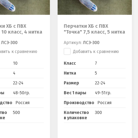
ки ХБ с ПВХ
Перчатки ХБ с ПВХ
 10 класс, 4 нитка
"Точка" 7,5 класс, 5 нитка
ЛСЭ-300
Артикул:
ЛСЭ-300
авить к сравнению
Добавить к сравнению
10
Класс
7
4
Нитка
5
22-24
Размер
22-24
ры
48-50гр.
Вес 1 пары
49-51гр.
дство
Россия
Производство
Россия
тво
500
Количество
300
вке
в упаковке