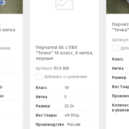
Х
Перчат
5 нитка
"Точка"
Артикул:
Перчатки ХБ с ПВХ
нению
Доб
"Точка" 10 класс, 6 нитка,
черные
Класс
Артикул:
ЛСЭ-300
Нитка
Добавить к сравнению
Размер
р.
Вес 1 па
Класс
10
ия
Произво
Нитка
5
Количес
Размер
22-24
в упако
Вес 1 пары
49-51гр.
Производство
Россия