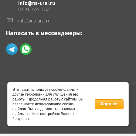
info@ns-ural.ru
C 09:00 до 18:00
info@ns-ural.ru
Написать в мессенджеры:
Этот сайт использует cookie-файлы и
другие технологии для улучшения его
работы. Продолжая работу с сайтом, Вы
© 2014 - 2026 Производственное предприятие
Хорошо
разрешаете использование cookie-
"НОВОСТАР"
файлов. Вы всегда можете отключить
файлы cookie в настройках Вашего
браузера.
Создание,
разработка сайта
— студия Мегагрупп.ру.