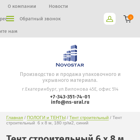
О компании
Новости
0
рес
Обратный звонок
те нам
Производство и продажа упаковочного и
укрывного материала.
г.Екатеринбург, ул.Вилонова 45Е, офис 514
+7-343-351-74-01
info@ns-ural.ru
Главная
 / 
ПОЛОГИ и ТЕНТЫ
 / 
Тент строительный
 / Тент 
строительный  6 х 8 м, 180 гр/м2, синий
Тент строительный 6 х 8 м,